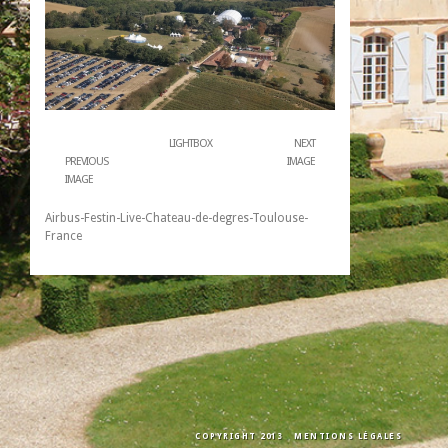
LIGHTBOX
NEXT
PREVIOUS
IMAGE
IMAGE
Airbus-Festin-Live-Chateau-de-degres-Toulouse-
France
COPYRIGHT 2013
MENTIONS LÉGALES