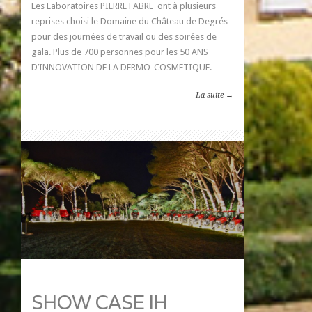
Les Laboratoires PIERRE FABRE ont à plusieurs
reprises choisi le Domaine du Château de Degrés
pour des journées de travail ou des soirées de
gala. Plus de 700 personnes pour les 50 ANS
D’INNOVATION DE LA DERMO-COSMETIQUE.
La suite →
SHOW CASE IH